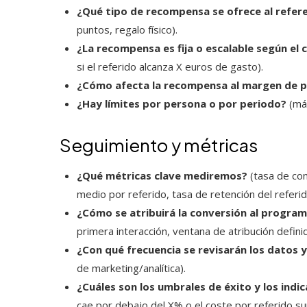
¿Qué tipo de recompensa se ofrece al refere
puntos, regalo físico).
¿La recompensa es fija o escalable según e
si el referido alcanza X euros de gasto).
¿Cómo afecta la recompensa al margen de pr
¿Hay límites por persona o por periodo?
(má
Seguimiento y métricas
¿Qué métricas clave mediremos?
(tasa de con
medio por referido, tasa de retención del referid
¿Cómo se atribuirá la conversión al program
primera interacción, ventana de atribución definid
¿Con qué frecuencia se revisarán los datos 
de marketing/analítica).
¿Cuáles son los umbrales de éxito y los ind
cae por debajo del X% o el coste por referido su