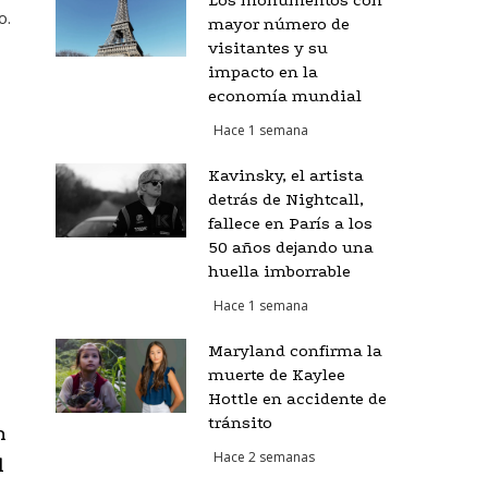
Los monumentos con
o.
mayor número de
visitantes y su
impacto en la
economía mundial
Hace 1 semana
s
Kavinsky, el artista
detrás de Nightcall,
fallece en París a los
50 años dejando una
huella imborrable
Hace 1 semana
Maryland confirma la
muerte de Kaylee
Hottle en accidente de
tránsito
n
Hace 2 semanas
l