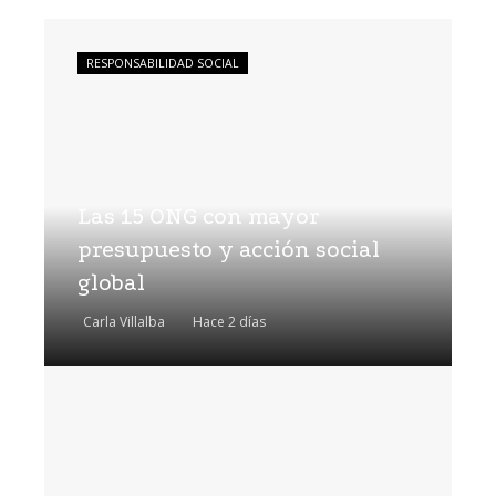
RESPONSABILIDAD SOCIAL
Las 15 ONG con mayor
presupuesto y acción social
global
Carla Villalba
Hace 2 días