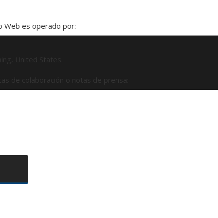
tio Web es operado por:
ming, United States.
tas de colaboración o notas de prensa: