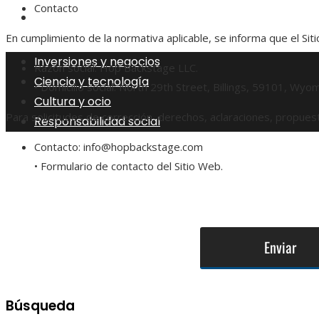
Contacto
Responsabilidad social
En cumplimiento de la normativa aplicable, se informa que el Si
Inversiones y negocios
Razón social: Hop Backstage LLC.
Ciencia y tecnología
• Domicilio social: North 29th Street, Billings, 59101, Wyo
Cultura y ocio
Para solicitudes de corrección, derechos, aclaraciones, propues
Responsabilidad social
Contacto: info@hopbackstage.com
• Formulario de contacto del Sitio Web.
Búsqueda