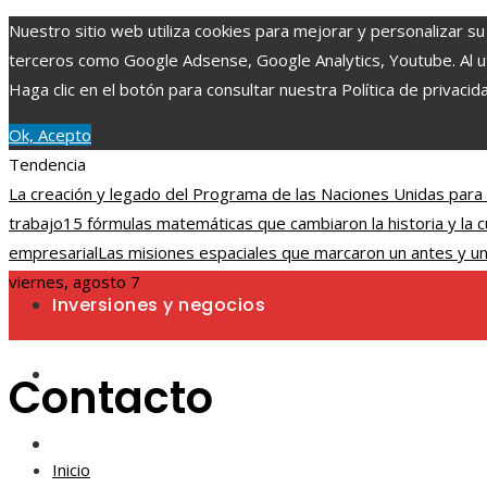
Nuestro sitio web utiliza cookies para mejorar y personalizar su
terceros como Google Adsense, Google Analytics, Youtube. Al uti
Haga clic en el botón para consultar nuestra Política de privacid
Ok, Acepto
Tendencia
La creación y legado del Programa de las Naciones Unidas para
trabajo
15 fórmulas matemáticas que cambiaron la historia y la 
empresarial
Las misiones espaciales que marcaron un antes y u
viernes, agosto 7
Inversiones y negocios
Ciencia y tecnología
Contacto
Cultura y ocio
Inicio