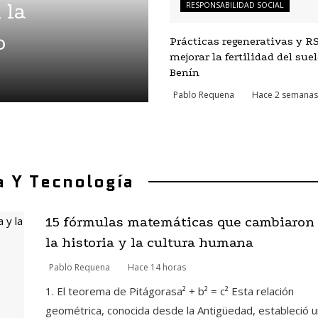
 la
RESPONSABILIDAD SOCIAL
o
Prácticas regenerativas y R
mejorar la fertilidad del sue
Benín
Pablo Requena
Hace 2 semanas
a Y Tecnología
15 fórmulas matemáticas que cambiaron
la historia y la cultura humana
Pablo Requena
Hace 14 horas
1. El teorema de Pitágorasa² + b² = c² Esta relación
geométrica, conocida desde la Antigüedad, estableció u