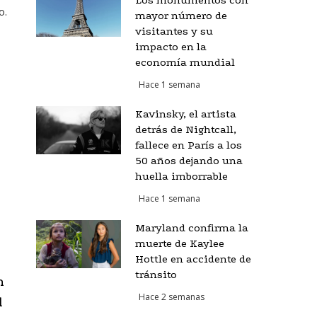
Los monumentos con
o.
mayor número de
visitantes y su
impacto en la
economía mundial
Hace 1 semana
s
Kavinsky, el artista
detrás de Nightcall,
fallece en París a los
50 años dejando una
huella imborrable
Hace 1 semana
Maryland confirma la
muerte de Kaylee
Hottle en accidente de
tránsito
n
Hace 2 semanas
l