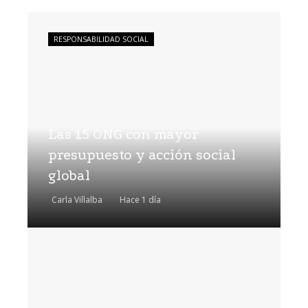
RESPONSABILIDAD SOCIAL
Las 15 ONG con mayor
presupuesto y acción social
global
Carla Villalba
Hace 1 día