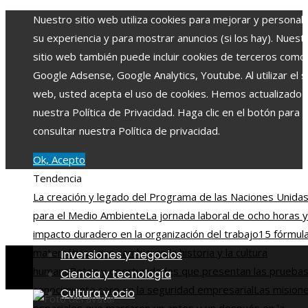
Nuestro sitio web utiliza cookies para mejorar y personali
su experiencia y para mostrar anuncios (si los hay). Nuest
sitio web también puede incluir cookies de terceros como
Google Adsense, Google Analytics, Youtube. Al utilizar el si
web, usted acepta el uso de cookies. Hemos actualizado
nuestra Política de Privacidad. Haga clic en el botón para
consultar nuestra Política de privacidad.
Ok, Acepto
Tendencia
La creación y legado del Programa de las Naciones Unida
para el Medio Ambiente
La jornada laboral de ocho horas y
impacto duradero en la organización del trabajo
15 fórmul
matemáticas que cambiaron la historia y la cultura
Inversiones y negocios
humana
Retos y oportunidades que presentan las prueba
Ciencia y tecnología
conocimiento cero en la seguridad empresarial
Las mision
Cultura y ocio