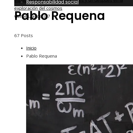
espaciales que marcaron un antes y un después en la
Responsabilidad social
exploración del cosmos
Pablo Requena
viernes, agosto 7
67 Posts
Inicio
Pablo Requena