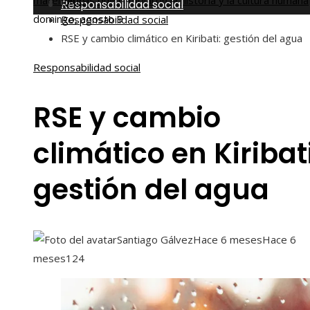
matemáticas que cambiaron la historia y la cultura humana
Inicio
Responsabilidad social
domingo, agosto 9
Responsabilidad social
RSE y cambio climático en Kiribati: gestión del agua
Responsabilidad social
RSE y cambio
climático en Kiribati
gestión del agua
Santiago Gálvez
Hace 6 meses
Hace 6
meses
124