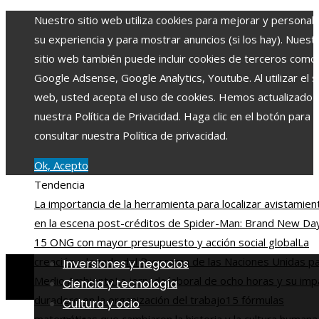
Nuestro sitio web utiliza cookies para mejorar y personali
su experiencia y para mostrar anuncios (si los hay). Nuest
sitio web también puede incluir cookies de terceros como
Google Adsense, Google Analytics, Youtube. Al utilizar el si
web, usted acepta el uso de cookies. Hemos actualizado
nuestra Política de Privacidad. Haga clic en el botón para
consultar nuestra Política de privacidad.
Ok, Acepto
Tendencia
La importancia de la herramienta para localizar avistamien
en la escena post-créditos de Spider-Man: Brand New Da
15 ONG con mayor presupuesto y acción social global
La
creación y legado del Programa de las Naciones Unidas pa
Inversiones y negocios
Medio Ambiente
La jornada laboral de ocho horas y su imp
Ciencia y tecnología
duradero en la organización del trabajo
15 fórmulas
Cultura y ocio