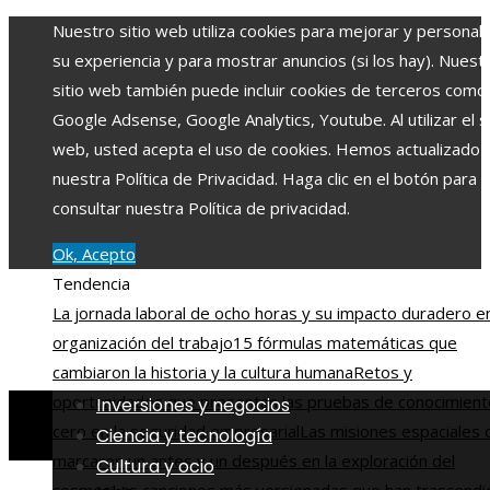
Nuestro sitio web utiliza cookies para mejorar y personali
su experiencia y para mostrar anuncios (si los hay). Nuest
sitio web también puede incluir cookies de terceros como
Google Adsense, Google Analytics, Youtube. Al utilizar el si
web, usted acepta el uso de cookies. Hemos actualizado
nuestra Política de Privacidad. Haga clic en el botón para
consultar nuestra Política de privacidad.
Ok, Acepto
Tendencia
La jornada laboral de ocho horas y su impacto duradero en
organización del trabajo
15 fórmulas matemáticas que
cambiaron la historia y la cultura humana
Retos y
oportunidades que presentan las pruebas de conocimient
Inversiones y negocios
cero en la seguridad empresarial
Las misiones espaciales 
Ciencia y tecnología
marcaron un antes y un después en la exploración del
Cultura y ocio