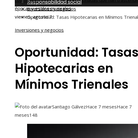
cosmos
Las canciones más versionadas que han trascendi
Inicio
Responsabilidad social
épocas y estilos musicales
Inversiones y negocios
viernes, agosto 7
Oportunidad: Tasas Hipotecarias en Mínimos Triena
Inversiones y negocios
Oportunidad: Tasa
Hipotecarias en
Mínimos Trienales
Santiago Gálvez
Hace 7 meses
Hace 7
meses
148