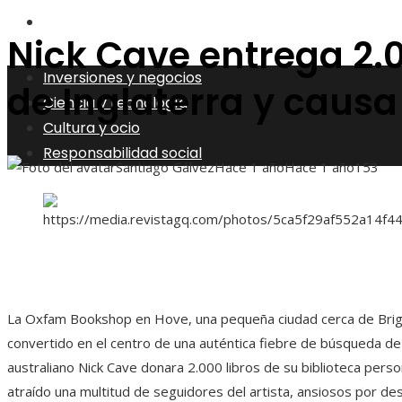
Responsabilidad social
Nick Cave entrega 2.0
Inversiones y negocios
de Inglaterra y caus
Ciencia y tecnología
Cultura y ocio
Responsabilidad social
Santiago Gálvez
Hace 1 año
Hace 1 año
153
La Oxfam Bookshop en Hove, una pequeña ciudad cerca de Bright
convertido en el centro de una auténtica fiebre de búsqueda d
australiano Nick Cave donara 2.000 libros de su biblioteca perso
atraído una multitud de seguidores del artista, ansiosos por des