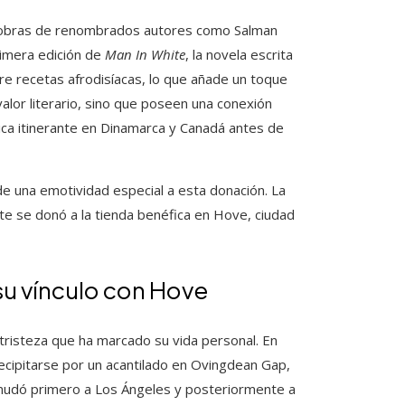
n obras de renombrados autores como Salman
imera edición de
Man In White
, la novela escrita
re recetas afrodisíacas, lo que añade un toque
 valor literario, sino que poseen una conexión
stica itinerante en Dinamarca y Canadá antes de
ade una emotividad especial a esta donación. La
ente se donó a la tienda benéfica en Hove, ciudad
su vínculo con Hove
a tristeza que ha marcado su vida personal. En
recipitarse por un acantilado en Ovingdean Gap,
 mudó primero a Los Ángeles y posteriormente a