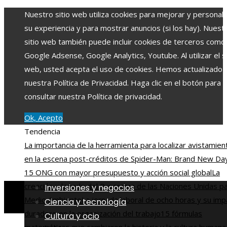
Nuestro sitio web utiliza cookies para mejorar y personali
su experiencia y para mostrar anuncios (si los hay). Nuest
sitio web también puede incluir cookies de terceros como
Google Adsense, Google Analytics, Youtube. Al utilizar el si
web, usted acepta el uso de cookies. Hemos actualizado
nuestra Política de Privacidad. Haga clic en el botón para
consultar nuestra Política de privacidad.
Ok, Acepto
Tendencia
La importancia de la herramienta para localizar avistamien
en la escena post-créditos de Spider-Man: Brand New Da
15 ONG con mayor presupuesto y acción social global
La
creación y legado del Programa de las Naciones Unidas pa
Inversiones y negocios
Medio Ambiente
La jornada laboral de ocho horas y su imp
Ciencia y tecnología
duradero en la organización del trabajo
15 fórmulas
Cultura y ocio