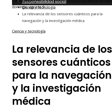
matemáticas que cambiaron la historia y la cultura humana
Inicio
Responsabilidad social
domingo, agosto 9
Ciencia y tecnología
La relevancia de los sensores cuánticos para la
navegación y la investigación médica
Ciencia y tecnología
La relevancia de lo
sensores cuánticos
para la navegación
y la investigación
médica