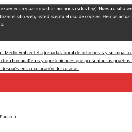
 experiencia y para mostrar anuncios (si los hay). Nuestro sitio w
lizar el sitio web, usted acepta el uso de cookies. Hemos actuali
ad.
 el Medio Ambiente
La jornada laboral de ocho horas y su impacto
cultura humana
Retos y oportunidades que presentan las pruebas 
n después en la exploración del cosmos
n Panamá