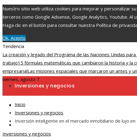
Nuestro sitio web utiliza cookies para mejorar y personalizar su
terceros como Google Adsense, Google Analytics, Youtube. Al uti
Haga clic en el botón para consultar nuestra Política de privacid
Ok, Acepto
Tendencia
La creación y legado del Programa de las Naciones Unidas para
trabajo
15 fórmulas matemáticas que cambiaron la historia y la 
empresarial
Las misiones espaciales que marcaron un antes y u
viernes, agosto 7
Inversiones y negocios
Inicio
Ciencia y tecnología
Inversiones y negocios
Inversión inteligente en el mercado inmobiliario de lujo e
Cultura y ocio
Inversiones y negocios