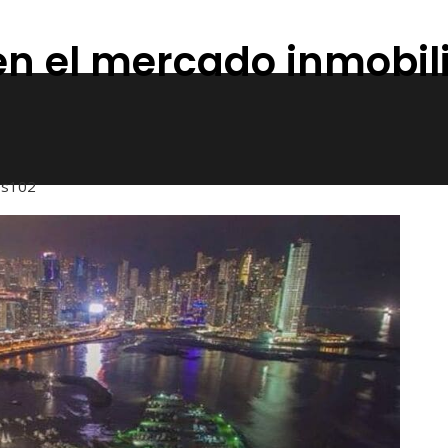
en el mercado inmobili
es
102