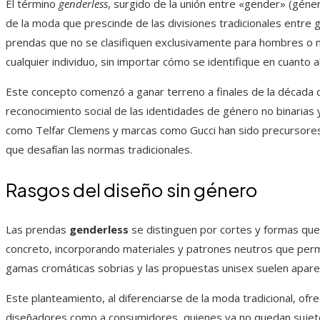
El término
genderless
, surgido de la unión entre «gender» (géner
de la moda que prescinde de las divisiones tradicionales entre
prendas que no se clasifiquen exclusivamente para hombres o 
cualquier individuo, sin importar cómo se identifique en cuanto a
Este concepto comenzó a ganar terreno a finales de la década d
reconocimiento social de las identidades de género no binarias 
como Telfar Clemens y marcas como Gucci han sido precursores
que desafían las normas tradicionales.
Rasgos del diseño sin género
Las prendas
genderless
se distinguen por cortes y formas que 
concreto, incorporando materiales y patrones neutros que permite
gamas cromáticas sobrias y las propuestas unisex suelen apare
Este planteamiento, al diferenciarse de la moda tradicional, ofr
diseñadores como a consumidores, quienes ya no quedan sujetos