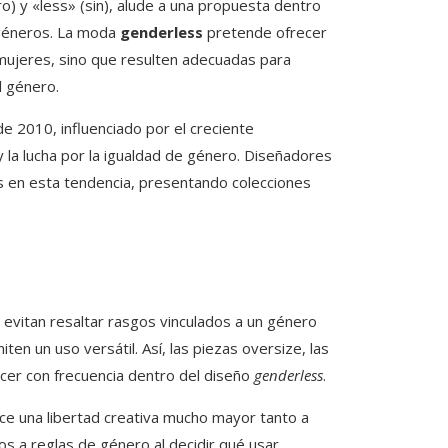
o) y «less» (sin), alude a una propuesta dentro
 géneros. La moda
genderless
pretende ofrecer
mujeres, sino que resulten adecuadas para
l género.
e 2010, influenciado por el creciente
y la lucha por la igualdad de género. Diseñadores
 en esta tendencia, presentando colecciones
evitan resaltar rasgos vinculados a un género
n un uso versátil. Así, las piezas oversize, las
cer con frecuencia dentro del diseño
genderless
.
ece una libertad creativa mucho mayor tanto a
 a reglas de género al decidir qué usar.