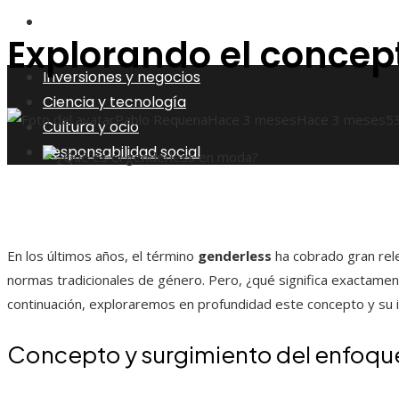
Responsabilidad social
Explorando el concep
Inversiones y negocios
Ciencia y tecnología
Pablo Requena
Hace 3 meses
Hace 3 meses
5
Cultura y ocio
Responsabilidad social
En los últimos años, el término
genderless
ha cobrado gran rel
normas tradicionales de género. Pero, ¿qué significa exactame
continuación, exploraremos en profundidad este concepto y su i
Concepto y surgimiento del enfoqu