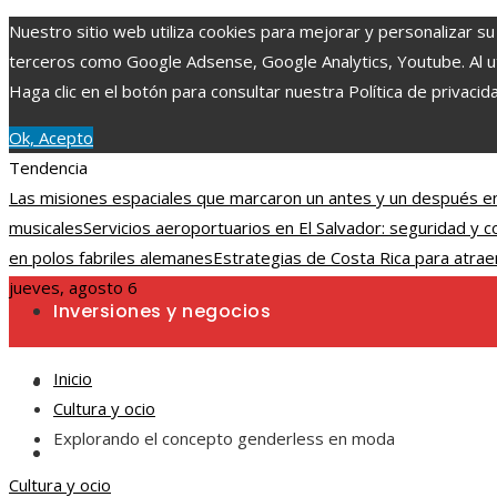
Nuestro sitio web utiliza cookies para mejorar y personalizar su
terceros como Google Adsense, Google Analytics, Youtube. Al uti
Haga clic en el botón para consultar nuestra Política de privacid
Ok, Acepto
Tendencia
Las misiones espaciales que marcaron un antes y un después en
musicales
Servicios aeroportuarios en El Salvador: seguridad y 
en polos fabriles alemanes
Estrategias de Costa Rica para atraer
jueves, agosto 6
Inversiones y negocios
Inicio
Ciencia y tecnología
Cultura y ocio
Explorando el concepto genderless en moda
Cultura y ocio
Cultura y ocio