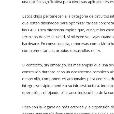
una opción significativa para diversas aplicaciones es
Estos chips pertenecen a la categoría de circuitos i
que están diseñados para optimizar tareas concretas
las GPU. Esta diferencia implica que, aunque los ch
términos de versatilidad, sí ofrecen ventajas cuando 
hardware. En consecuencia, empresas como Meta han
complementar sus propios desarrollos en IA.
El contexto, sin embargo, es más amplio que una sim
construido durante años un ecosistema completo al
desarrollo, componentes adicionales para centros de
integrarse rápidamente a su infraestructura. Incluso
operación, reflejando el alcance indiscutible de la co
Pero con la llegada de más actores y la expansión d
espera que ningún fabricante desbanque a Nvidia en e