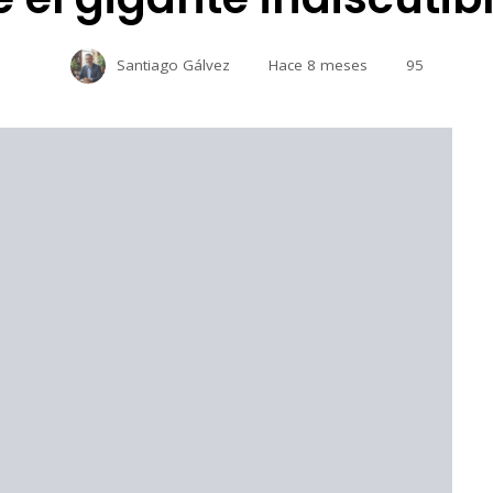
Santiago Gálvez
Hace 8 meses
95