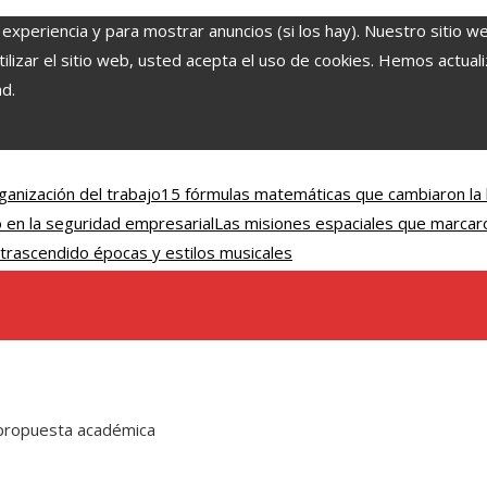
 experiencia y para mostrar anuncios (si los hay). Nuestro sitio w
lizar el sitio web, usted acepta el uso de cookies. Hemos actuali
ad.
ganización del trabajo
15 fórmulas matemáticas que cambiaron la h
 en la seguridad empresarial
Las misiones espaciales que marcar
trascendido épocas y estilos musicales
u propuesta académica