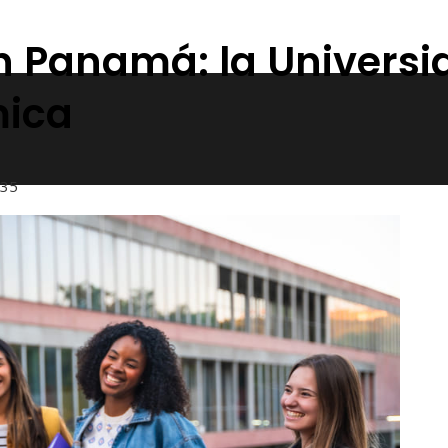
n Panamá: la Universi
mica
35