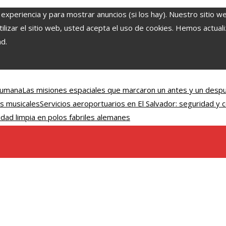
 experiencia y para mostrar anuncios (si los hay). Nuestro sitio w
lizar el sitio web, usted acepta el uso de cookies. Hemos actuali
ad.
 humana
Las misiones espaciales que marcaron un antes y un despu
s musicales
Servicios aeroportuarios en El Salvador: seguridad y
dad limpia en polos fabriles alemanes