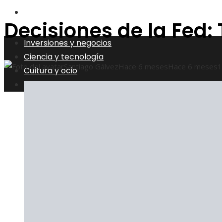
Responsabilidad social
Decisiones de la Fed
Inversiones y negocios
Ciencia y tecnología
Santiago Gálvez
Hace 6 meses
Hace 6 meses
1
Cultura y ocio
Responsabilidad social