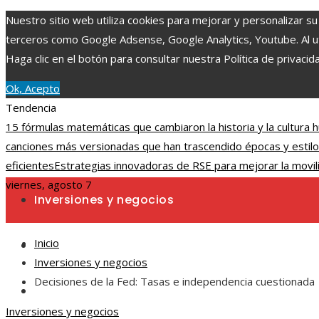
Nuestro sitio web utiliza cookies para mejorar y personalizar su
terceros como Google Adsense, Google Analytics, Youtube. Al uti
Haga clic en el botón para consultar nuestra Política de privacid
Ok, Acepto
Tendencia
15 fórmulas matemáticas que cambiaron la historia y la cultura
canciones más versionadas que han trascendido épocas y estilo
eficientes
Estrategias innovadoras de RSE para mejorar la movili
viernes, agosto 7
Inversiones y negocios
Inicio
Ciencia y tecnología
Inversiones y negocios
Decisiones de la Fed: Tasas e independencia cuestionada
Cultura y ocio
Inversiones y negocios