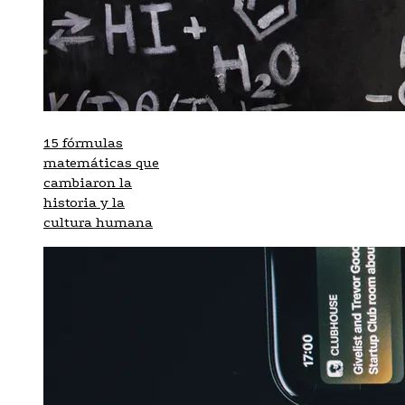
15 fórmulas
matemáticas que
cambiaron la
historia y la
cultura humana