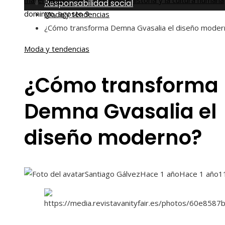
matemáticas que cambiaron la historia y la cultura humana
Inicio
Responsabilidad social
domingo, agosto 9
Moda y tendencias
¿Cómo transforma Demna Gvasalia el diseño moder
Moda y tendencias
¿Cómo transforma
Demna Gvasalia el
diseño moderno?
Santiago Gálvez
Hace 1 año
Hace 1 año
1