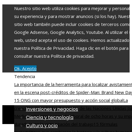
Nuestro sitio web utiliza cookies para mejorar y personali
su experiencia y para mostrar anuncios (si los hay). Nuest
sitio web también puede incluir cookies de terceros como
Google Adsense, Google Analytics, Youtube. Al utilizar el si
web, usted acepta el uso de cookies. Hemos actualizado
nuestra Política de Privacidad. Haga clic en el botón para
consultar nuestra Política de privacidad.
Ok, Acepto
Tendencia
La importancia de la herramienta para localizar avistamien
en la escena post-créditos de Spider-Man: Brand New Da
15 ONG con mayor presupuesto y acción social global
La
creación y legado del Programa de las Naciones Unidas pa
Inversiones y negocios
Medio Ambiente
La jornada laboral de ocho horas y su imp
Ciencia y tecnología
duradero en la organización del trabajo
15 fórmulas
Cultura y ocio