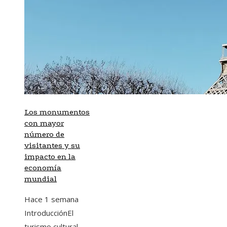
Los monumentos
con mayor
número de
visitantes y su
impacto en la
economía
mundial
Hace 1 semana
IntroducciónEl
turismo cultural