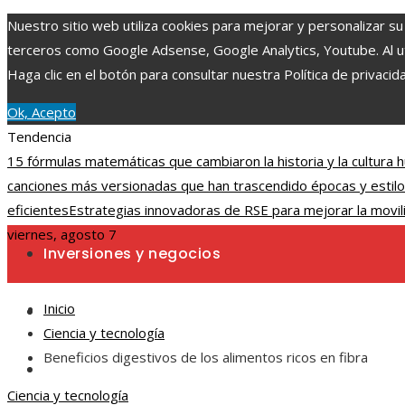
Nuestro sitio web utiliza cookies para mejorar y personalizar su
terceros como Google Adsense, Google Analytics, Youtube. Al uti
Haga clic en el botón para consultar nuestra Política de privacid
Ok, Acepto
Tendencia
15 fórmulas matemáticas que cambiaron la historia y la cultura
canciones más versionadas que han trascendido épocas y estilo
eficientes
Estrategias innovadoras de RSE para mejorar la movili
viernes, agosto 7
Inversiones y negocios
Inicio
Ciencia y tecnología
Ciencia y tecnología
Beneficios digestivos de los alimentos ricos en fibra
Cultura y ocio
Ciencia y tecnología