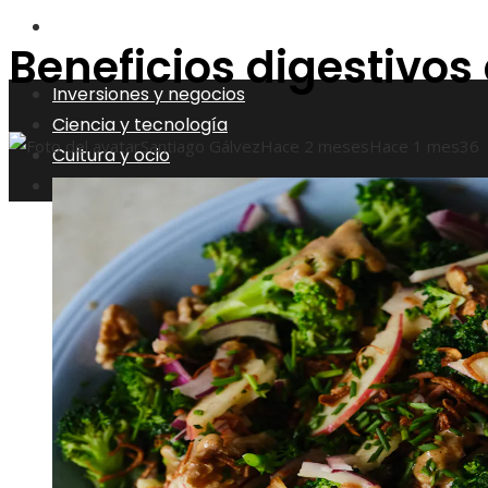
Responsabilidad social
Beneficios digestivos 
Inversiones y negocios
Ciencia y tecnología
Santiago Gálvez
Hace 2 meses
Hace 1 mes
36
Cultura y ocio
Responsabilidad social