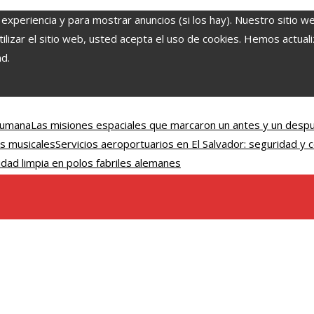
 experiencia y para mostrar anuncios (si los hay). Nuestro sitio w
lizar el sitio web, usted acepta el uso de cookies. Hemos actuali
ad.
 humana
Las misiones espaciales que marcaron un antes y un despu
s musicales
Servicios aeroportuarios en El Salvador: seguridad y
dad limpia en polos fabriles alemanes