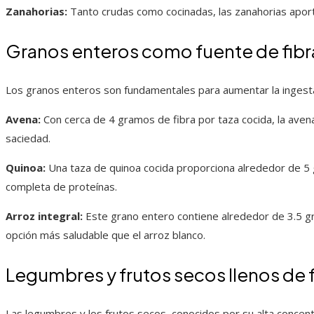
Zanahorias:
Tanto crudas como cocinadas, las zanahorias aport
Granos enteros como fuente de fibr
Los granos enteros son fundamentales para aumentar la ingesta
Avena:
Con cerca de 4 gramos de fibra por taza cocida, la avena
saciedad.
Quinoa:
Una taza de quinoa cocida proporciona alrededor de 5
completa de proteínas.
Arroz integral:
Este grano entero contiene alrededor de 3.5 gr
opción más saludable que el arroz blanco.
Legumbres y frutos secos llenos de f
Las legumbres y los frutos secos, conocidos por su alta concentr